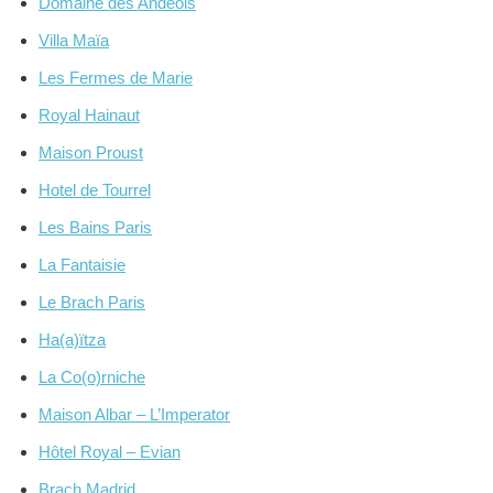
Domaine des Andéols
Villa Maïa
Les Fermes de Marie
Royal Hainaut
Maison Proust
Hotel de Tourrel
Les Bains Paris
La Fantaisie
Le Brach Paris
Ha(a)ïtza
La Co(o)rniche
Maison Albar – L’Imperator
Hôtel Royal – Evian
Brach Madrid