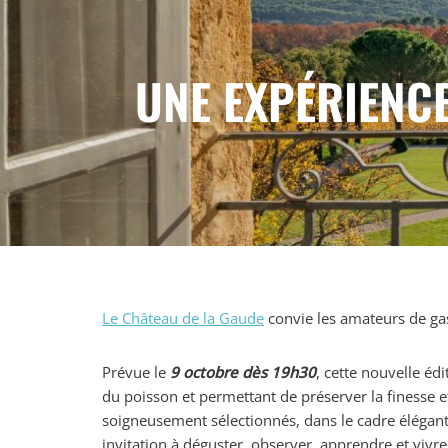
UNE EXPÉRIENCE
Le Château de la Gaude
convie les amateurs de gas
Prévue le
9 octobre dès 19h30
, cette nouvelle é
du poisson et permettant de préserver la finesse 
soigneusement sélectionnés, dans le cadre élégant 
invitation à déguster, observer, apprendre et viv