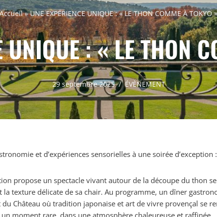
Accueil
»
UNE EXPÉRIENCE UNIQUE : « LE THON COMME À TOKYO 
 UNIQUE : « LE THON 
29 septembre 2025
ÉVÈNEMENT
tronomie et d’expériences sensorielles à une soirée d’exception 
dition propose un spectacle vivant autour de la découpe du thon s
et la texture délicate de sa chair. Au programme, un dîner gast
du Château où tradition japonaise et art de vivre provençal se re
re un moment rare, dans une atmosphère chaleureuse et raffinée.