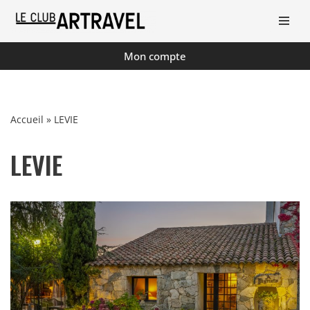
Aller
au
Mon compte
contenu
Accueil
»
LEVIE
LEVIE