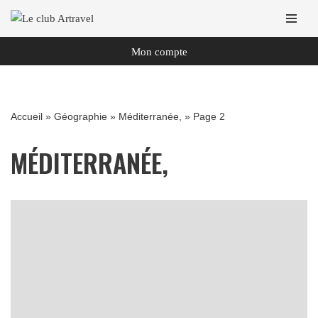
Aller
Mon compte
au
contenu
Accueil
»
Géographie
»
Méditerranée,
»
Page 2
MÉDITERRANÉE,